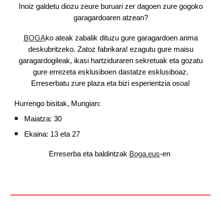
Inoiz galdetu diozu zeure buruari zer dagoen zure gogoko
garagardoaren atzean?
BOGA
ko ateak zabalik dituzu gure garagardoen arima
deskubritzeko. Zatoz fabrikara! ezagutu gure maisu
garagardogileak, ikasi hartziduraren sekretuak eta gozatu
gure errezeta esklusiboen dastatze esklusiboaz.
Erreserbatu zure plaza eta bizi esperientzia osoa!
Hurrengo bisitak, Mungian:
Maiatza: 30
Ekaina: 13 eta 27
Erreserba eta baldintzak
Boga.eus
-en