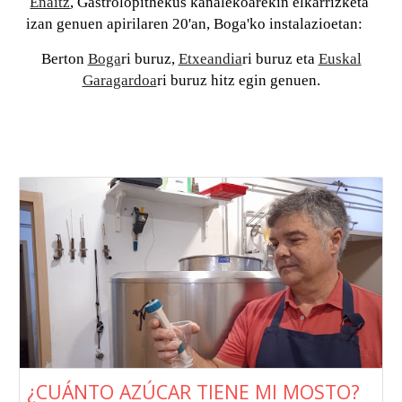
Enaitz
, Gastrolopithekus kanalekoarekin elkarrizketa
izan genuen apirilaren 20'an, Boga'ko instalazioetan:
Berton
Boga
ri buruz,
Etxeandia
ri buruz eta
Euskal
Garagardoa
ri buruz hitz egin genuen.
¿CUÁNTO AZÚCAR TIENE MI MOSTO?